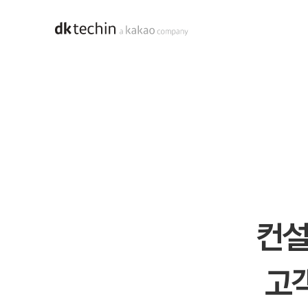
홈으로 바로가기
DX 본문
디지털 전환 - DX
스크롤바 전체중 0%
컨설
고