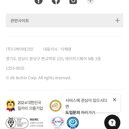
맨위로 이동하기
관련사이트
(주)디케이테크인
대표이사 : 이채영
경기도 성남시 분당구 판교역로 235, 에이치스퀘어 N동 3층
1555-0055
© dk techin Corp. All rights reserved.
서비스에 관심이 있으시다
닫기
가족친화 우수기업 정보 새창열림
면
2024 대한민국 일자리 으뜸기업 인증 정보 새창열림
도입문의
하러가기
KAB KSR 인증마크 새창열림
bsi iso/iec 27701 privacy information management certified 새창열림
도입문의