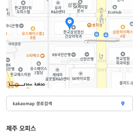
50m
kakaomap 경로검색
새창열림
제주 오피스