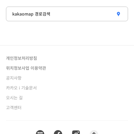
kakaomap 경로검색
새창열림
개인정보처리방침
새창열림
위치정보사업 이용약관
새창열림
공지사항
새창열림
카카오 i 기술문서
새창열림
오시는 길
고객센터
티스토리 새창열림
페이스북 새창열림
인스타그램 새창열림