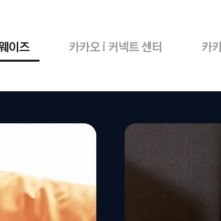
올웨이즈
카카오 i 커넥트 센터
카카