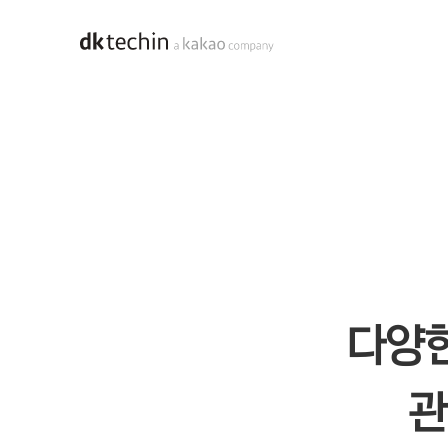
홈으로 바로가기
스크롤바 전체중 0%
카카오 i 커넥트 올웨이즈 본문
고객 소통 - 카카오 i 커넥트 올웨이즈
다양한
관