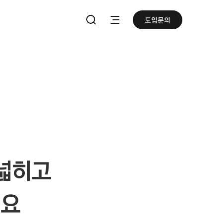
도입문의
메뉴열기
통합검색하기
 넓히고
져요