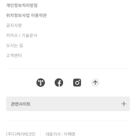
개인정보처리방침
새창열림
위치정보사업 이용약관
새창열림
공지사항
새창열림
카카오 i 기술문서
새창열림
오시는 길
고객센터
티스토리 새창열림
페이스북 새창열림
인스타그램 새창열림
맨위로 이동하기
관련사이트
(주)디케이테크인
대표이사 : 이채영